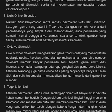
game menantang lainnya. Dukung tim dan pemain favorit kamu dengan
bertaruh di Shienslot serta raih kesempatan mendapatkan bonus
cashback esport.
3. Slots Online Shienslot
Nikmati fitur kenyamanan serta sensasi permainan slots dari Shienslot.
Kategori game yang satu ini Tidak bisa dianggap remeh, karena dari
permainannya yang simple tidak membosankan, Juga permainan yang
semakin ramai penggunanya, animasi suara serta efek gambar yang
tersaji akan membuat anda betah nyaman untuk bermain.
4. IDNLive Shienslot
Live number Shienslot menghadirkan game tradisional yang meningkatkan
nostalgia pecinta taruhan online akan permainan jaman dulu. Live number
Shienslot memiliki banyak permainan seru seperti game suwit khas
Indonesia, kemudian samgong, ada juga gongball dan game seru lainnya.
Mainkan sekarang juga game online hits paling terpercaya hanya di Shien
Slot dan raih kesempatan mendapatkan bonus menarik dari game live
number.
5. Togel Shien Slot
Mainkan permainan Lotto Online Terlengkap Shienslot hanya untuk pecinta
tebak nomor berhadiah. Dengan sistem enkripsi tingkat tinggi menjamin
keamanan dan kerahasiaan data dari member-member kami. Untuk kalian
yang suka untuk bertaruh dengan keberuntungan dan mungkin kalian
mempunyai mimpi yang spesial, jangan tunggu lama untuk memanfaatkan