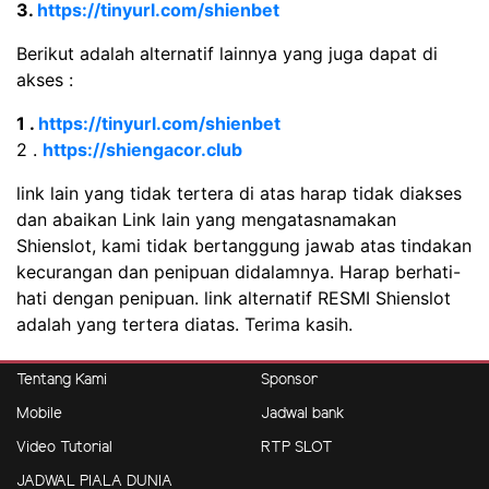
3.
https://tinyurl.com/shienbet
Berikut adalah alternatif lainnya yang juga dapat di
akses :
1 .
https://tinyurl.com/shienbet
2 .
https://shiengacor.club
link lain yang tidak tertera di atas harap tidak diakses
dan abaikan Link lain yang mengatasnamakan
Shienslot, kami tidak bertanggung jawab atas tindakan
kecurangan dan penipuan didalamnya. Harap berhati-
hati dengan penipuan. link alternatif RESMI Shienslot
adalah yang tertera diatas. Terima kasih.
Tentang Kami
Sponsor
Mobile
Jadwal bank
Video Tutorial
RTP SLOT
JADWAL PIALA DUNIA