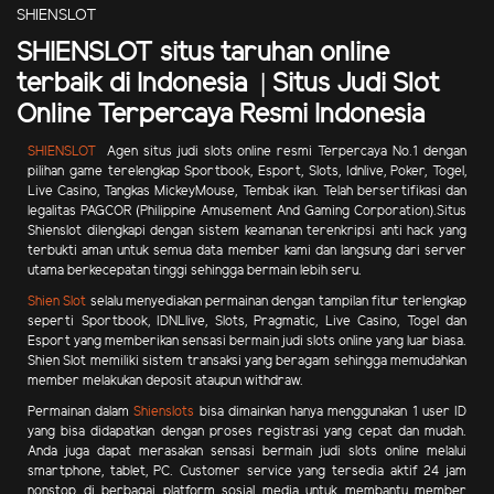
SHIENSLOT
SHIENSLOT situs taruhan online
terbaik di Indonesia | Situs Judi Slot
Online Terpercaya Resmi Indonesia
SHIENSLOT
Agen situs judi slots online resmi Terpercaya No.1 dengan
pilihan game terelengkap Sportbook, Esport, Slots, Idnlive, Poker, Togel,
Live Casino, Tangkas MickeyMouse, Tembak ikan.
Telah bersertifikasi dan
legalitas PAGCOR (Philippine Amusement And Gaming Corporation).Situs
Shienslot dilengkapi dengan sistem keamanan terenkripsi anti hack yang
terbukti aman untuk semua data member kami dan langsung dari server
utama berkecepatan tinggi sehingga bermain lebih seru.
Shien Slot
selalu menyediakan permainan dengan tampilan fitur terlengkap
seperti Sportbook, IDNLlive, Slots, Pragmatic, Live Casino, Togel dan
Esport yang memberikan sensasi bermain judi slots online yang luar biasa.
Shien Slot memiliki sistem transaksi yang beragam sehingga memudahkan
member melakukan deposit ataupun withdraw.
Permainan dalam
Shienslots
bisa dimainkan hanya menggunakan 1 user ID
yang bisa didapatkan dengan proses registrasi yang cepat dan mudah.
Anda juga dapat merasakan sensasi bermain judi slots online melalui
smartphone, tablet, PC. Customer service yang tersedia aktif 24 jam
nonstop di berbagai platform sosial media untuk membantu member